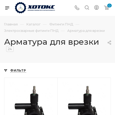
0
—
—
—
Главная
Каталог
Фитинги ПНД
—
Электросварные фитинги ПНД
Арматура для врезки
Арматура для врезки
24
ФИЛЬТР