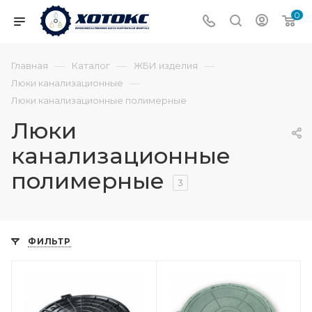
0
—
—
—
Главная
Каталог
ЖБИ изделия
—
Люки канализационные
Люки канализационные полимерные
Люки
канализационные
полимерные
3
ФИЛЬТР