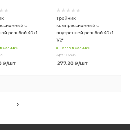
ик
Тройник
ессионный с
компрессионный с
ой резьбой 40х1
внутренней резьбой 40х1
1/2"
 в наличии
Товар в наличии
09
Арт.: 19208
0
₽
/шт
277.20
₽
/шт
4