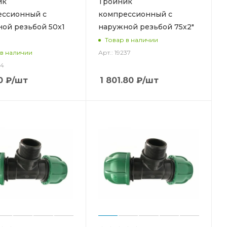
ик
Тройник
ессионный с
компрессионный с
ой резьбой 50х1
наружной резьбой 75х2"
Товар в наличии
Арт.: 19237
 в наличии
14
0
₽
/шт
1 801.80
₽
/шт