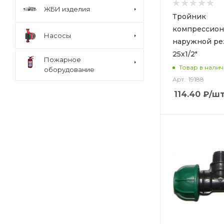
ЖБИ изделия
Тройник
компрессион
Насосы
наружной ре
25х1/2"
Пожарное
Товар в нали
оборудование
Арт.: 19188
114.40
₽
/ш