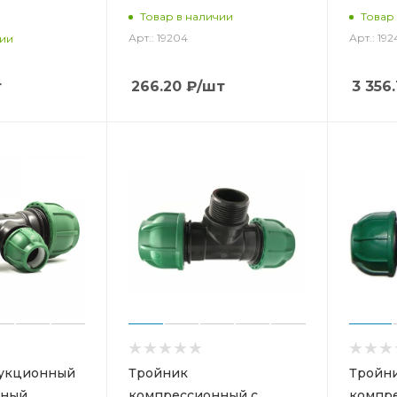
Товар в наличии
Товар
Арт.: 19204
Арт.: 192
чии
т
266.20
₽
/шт
3 356.
дукционный
Тройник
Тройн
нный
компрессионный с
компр