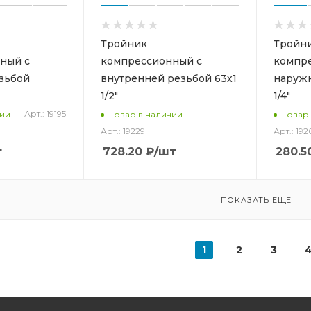
Тройник
Тройн
ный с
компрессионный с
компр
зьбой
внутренней резьбой 63х1
наружн
1/2"
1/4"
Арт.: 19195
чии
Товар в наличии
Товар
Арт.: 19229
Арт.: 192
т
728.20
₽
/шт
280.5
ПОКАЗАТЬ ЕЩЕ
1
2
3