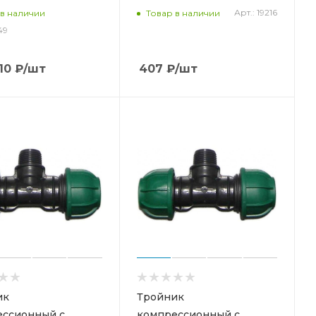
Арт.: 19216
 в наличии
Товар в наличии
49
10
₽
/шт
407
₽
/шт
ик
Тройник
ессионный с
компрессионный с