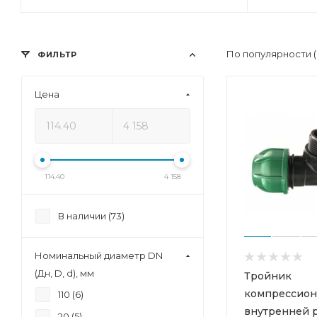
По популярности 
ФИЛЬТР
Цена
114.40
4 158
В наличии (
73
)
Номинальный диаметр DN
(Дн, D, d), мм
Тройник
компрессион
110 (
6
)
внутренней 
20 (
5
)