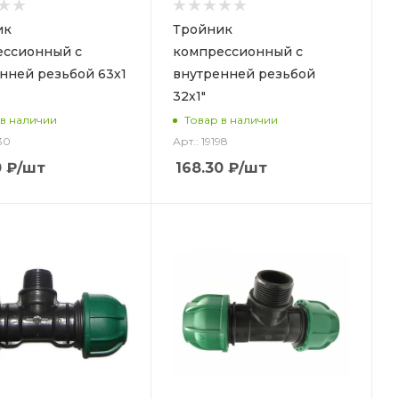
ик
Тройник
ессионный с
компрессионный с
нней резьбой 63х1
внутренней резьбой
32х1"
 в наличии
Товар в наличии
30
Арт.: 19198
0
₽
/шт
168.30
₽
/шт