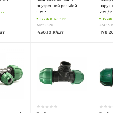
внутренней резьбой
наруж
50х1"
20х1/2"
чии
Товар в наличии
Товар
Арт.: 19220
Арт.: 191
шт
430.10
₽
/шт
178.2