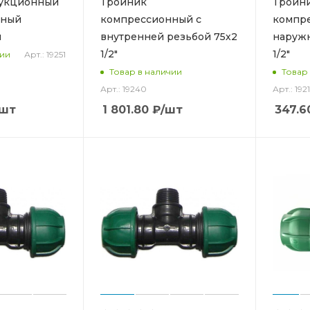
дукционный
Тройник
Тройн
нный
компрессионный с
компр
м
внутренней резьбой 75х2
наружн
1/2"
1/2"
Арт.: 19251
чии
Товар в наличии
Товар
Арт.: 19240
Арт.: 192
/шт
1 801.80
₽
/шт
347.6