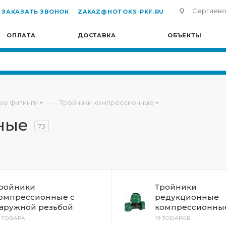
Сергиево-П
ЗАКАЗАТЬ ЗВОНОК
ZAKAZ@HOTOKS-PKF.RU
ОПЛАТА
ДОСТАВКА
ОБЪЕКТЫ
—
ые фитинги
Тройники компрессионные
ные
73
ройники
Тройники
омпрессионные с
редукционные
аружной резьбой
компрессионны
3 ТОВАРА
19 ТОВАРОВ