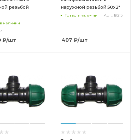
ной резьбой
наружной резьбой 50х2"
Арт.: 19215
Товар в наличии
 в наличии
83
0
₽
/шт
407
₽
/шт