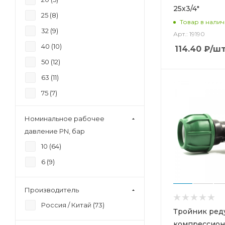
25х3/4"
25 (
8
)
Товар в нали
32 (
9
)
Арт.: 19190
40 (
10
)
114.40
₽
/ш
50 (
12
)
63 (
11
)
75 (
7
)
90 (
5
)
Номинальное рабочее
давление PN, бар
10 (
64
)
6 (
9
)
Производитель
Россия / Китай (
73
)
Тройник ре
компрессио