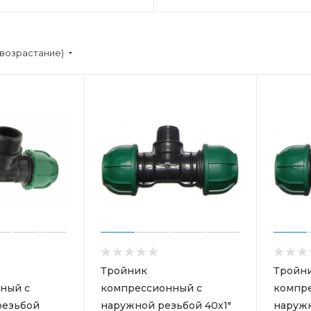
(возрастание)
Тройник
Тройн
ный с
компрессионный с
компр
резьбой
наружной резьбой 40х1"
наружн