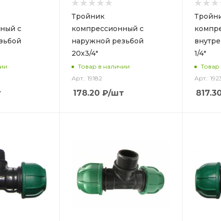
Тройник
Тройн
ный с
компрессионный с
компр
зьбой
наружной резьбой
внутре
20х3/4"
1/4"
чии
Товар в наличии
Товар
Арт.: 19182
Арт.: 192
т
178.20
₽
/шт
817.3