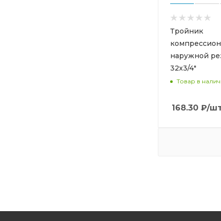
Тройник
компрессион
наружной ре
32х3/4"
Товар в нали
168.30
₽
/ш