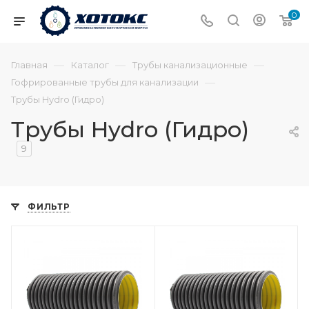
0
—
—
—
Главная
Каталог
Трубы канализационные
—
Гофрированные трубы для канализации
Трубы Hydro (Гидро)
Трубы Hydro (Гидро)
9
ФИЛЬТР