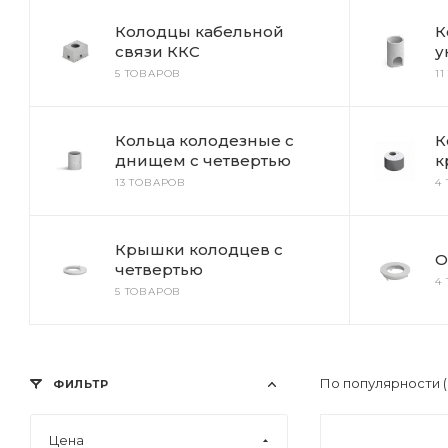
Колодцы кабельной
К
связи ККС
у
5 ТОВАРОВ
1
Кольца колодезные с
К
днищем с четвертью
к
13 ТОВАРОВ
4
Крышки колодцев с
О
четвертью
4
5 ТОВАРОВ
По популярности 
ФИЛЬТР
Цена