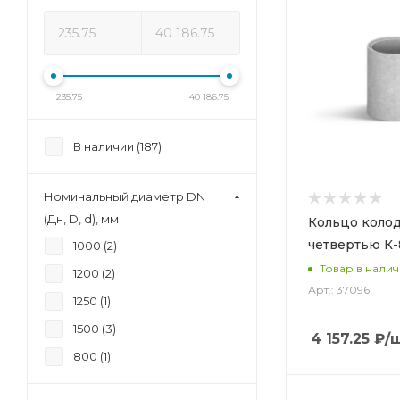
235.75
40 186.75
В наличии (
187
)
Номинальный диаметр DN
(Дн, D, d), мм
Кольцо колод
четвертью К-
1000 (
2
)
Товар в нали
1200 (
2
)
Арт.: 37096
1250 (
1
)
1500 (
3
)
4 157.25
₽
/
800 (
1
)