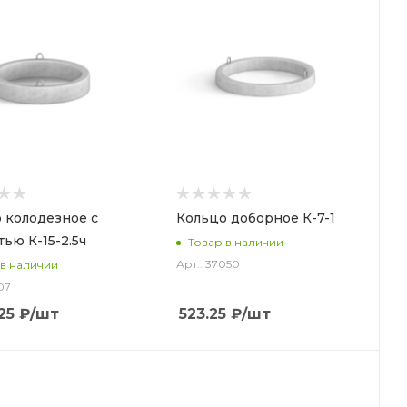
 колодезное с
Кольцо доборное К-7-1
тью К-15-2.5ч
Товар в наличии
Арт.: 37050
 в наличии
07
25
₽
/шт
523.25
₽
/шт