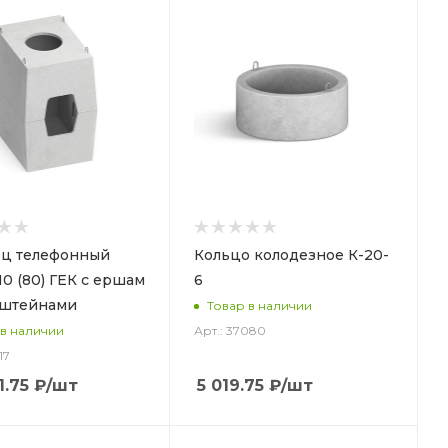
ец телефонный
Кольцо колодезное К-20-
10 (80) ГЕК с ершам
6
нштейнами
Товар в наличии
Арт.: 37080
 в наличии
17
1.75
₽
/шт
5 019.75
₽
/шт