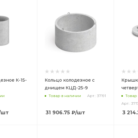
езное К-15-
Кольцо колодезное с
Крышка
днищем КЦД-25-9
четвер
Арт.: 37191
чии
Товар в наличии
Товар
Арт.: 371
/шт
31 906.75
₽
/шт
3 214.