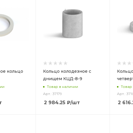
ое кольцо
Кольцо колодезное с
Кольцо
днищем КЦД-8-9
четвер
чии
Товар в наличии
Товар
Арт.: 37179
Арт.: 371
т
2 984.25
₽
/шт
2 616.