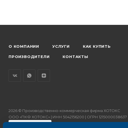
О КОМПАНИИ
УСЛУГИ
КАК КУПИТЬ
ПРОИЗВОДИТЕЛИ
КОНТАКТЫ
2026 © Производственно-коммерческая фирма ХОТОКС
ООО «ПКФ ХОТОКС» | ИНН 5042156200 | ОГРН 1215000038637