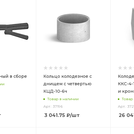
ный в сборе
Кольцо колодезное с
Колод
днищем с четвертью
ККС-4-
чии
КЦД-10-6ч
и кро
Товар в наличии
Товар
Арт.: 37196
Арт.: 372
т
3 041.75
₽
/шт
26 04