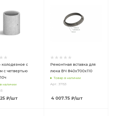
 колодезное с
Ремонтная вставка для
 с четвертью
люка ВЧ 840х700х110
10ч
Товар в наличии
Арт.: 37153
 в наличии
93
.25
₽
/шт
4 007.75
₽
/шт