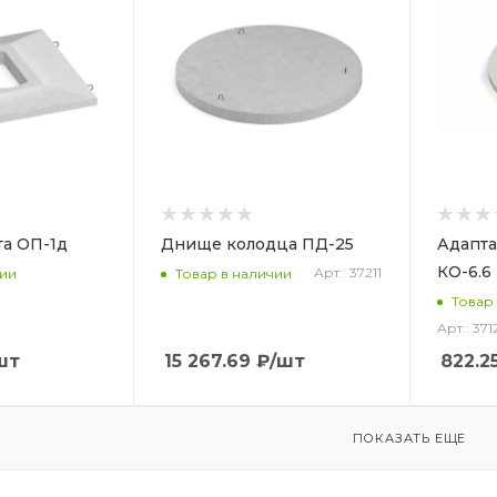
та ОП-1д
Днище колодца ПД-25
Адапта
КО-6.6
Арт.: 37211
чии
Товар в наличии
Товар
Арт.: 371
шт
15 267.69
₽
/шт
822.2
ПОКАЗАТЬ ЕЩЕ