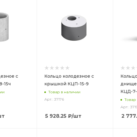
езное с
Кольцо колодезное с
Кольцо
8-15ч
крышкой КЦП-15-9
днищем
КЦД-7-
чии
Товар в наличии
Арт.: 37176
Товар
Арт.: 371
шт
5 928.25
₽
/шт
2 777