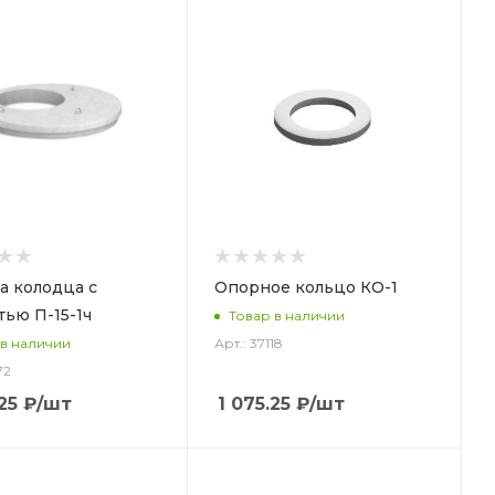
 колодца с
Опорное кольцо КО-1
тью П-15-1ч
Товар в наличии
Арт.: 37118
 в наличии
72
25
₽
/шт
1 075.25
₽
/шт