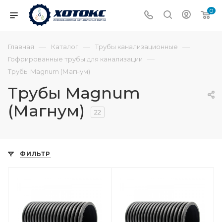
0
—
—
—
Главная
Каталог
Трубы канализационные
—
Гофрированные трубы для канализации
Трубы Magnum (Магнум)
Трубы Magnum
(Магнум)
22
ФИЛЬТР