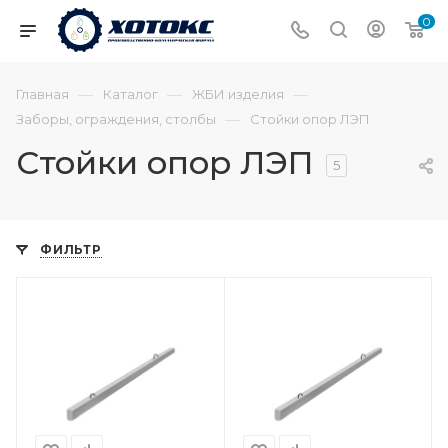
0
—
—
—
Главная
Каталог
ЖБИ изделия
—
Заборы, ограждения, столбы
Стойки опор ЛЭП
Стойки опор ЛЭП
5
ФИЛЬТР