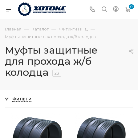
0
—
—
—
Главная
Каталог
Фитинги ПНД
Муфты защитные для прохода ж/б колодца
Муфты защитные
для прохода ж/б
колодца
23
ФИЛЬТР