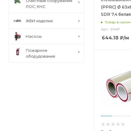
Очистные сооружения
ЛОС, КНС
(PPRC) Ø 63х
SDR 7,4 белая
ЖБИ изделия
Товар в нали
Арт.: 21467
Насосы
644.18
₽
/м
Пожарное
оборудование