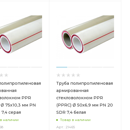
полипропиленовая
Труба полипропиленовая
ованная
армированная
волокном PPR
стекловолокном PPR
 Ø 75х10,3 мм PN
(PPRC) Ø 50х6,9 мм PN 20
 7,4 серая
SDR 7,4 белая
 в наличии
Товар в наличии
68
Арт.: 21465