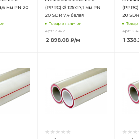
8,6 мм PN 20
(PPRC) Ø 125х17,1 мм PN
(PPRC)
20 SDR 7,4 белая
20 SDR
чии
Товар в наличии
Товар
Арт.: 21472
Арт.: 214
2 898.08
₽
/м
1 338.