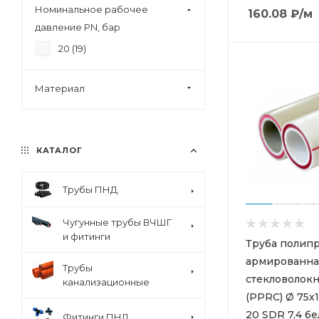
Номинальное рабочее
160.08
₽
/м
5.6 (
2
)
давление PN, бар
6.9 (
2
)
20 (
19
)
8.6 (
2
)
Материал
КАТАЛОГ
Трубы ПНД
Чугунные трубы ВЧШГ
и фитинги
Труба полип
армированна
Трубы
стекловолок
канализационные
(PPRC) Ø 75х
20 SDR 7,4 бе
Фитинги ПНД