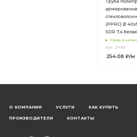
Труба полип
армированна
стекловолок
(PPRC) Ø 40х
SDR 7,4 белая
Товар в нали
Арт.: 21463
254.08
₽
/м
О КОМПАНИИ
УСЛУГИ
КАК КУПИТЬ
ПРОИЗВОДИТЕЛИ
КОНТАКТЫ