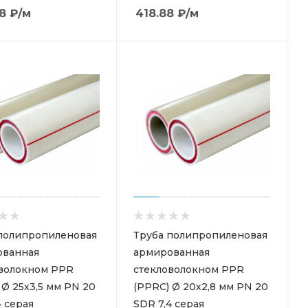
8
₽
/м
418.88
₽
/м
полипропиленовая
Труба полипропиленовая
ованная
армированная
волокном PPR
стекловолокном PPR
 Ø 25х3,5 мм PN 20
(PPRC) Ø 20х2,8 мм PN 20
4 серая
SDR 7,4 серая