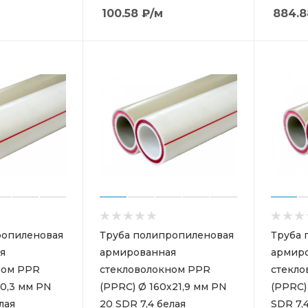
100.58
₽
/м
884.8
ропиленовая
Труба полипропиленовая
Труба 
я
армированная
армир
ном PPR
стекловолокном PPR
стекло
10,3 мм PN
(PPRC) Ø 160х21,9 мм PN
(PPRC)
лая
20 SDR 7,4 белая
SDR 7,