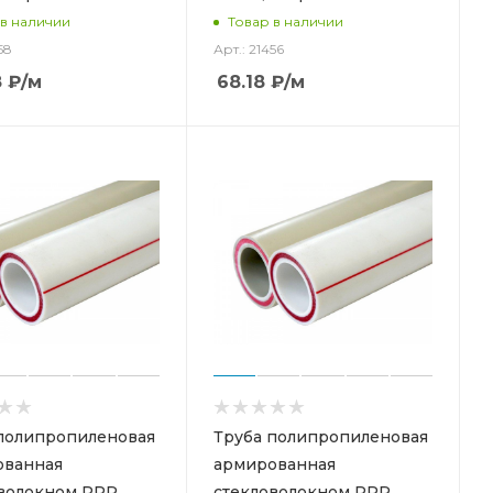
 в наличии
Товар в наличии
58
Арт.: 21456
8
₽
/м
68.18
₽
/м
полипропиленовая
Труба полипропиленовая
ованная
армированная
волокном PPR
стекловолокном PPR