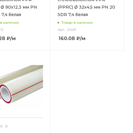
 Ø 90х12,3 мм PN
(PPRC) Ø 32х4,5 мм PN 20
 7,4 белая
SDR 7,4 белая
 в наличии
Товар в наличии
70
Арт.: 21461
28
₽
/м
160.08
₽
/м