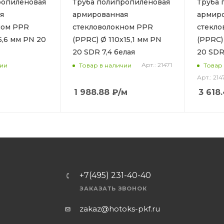
ропиленовая
Труба полипропиленовая
Труба 
я
армированная
армир
ном PPR
стекловолокном PPR
стекло
5,6 мм PN 20
(PPRC) Ø 110х15,1 мм PN
(PPRC)
20 SDR 7,4 белая
20 SDR
Арт.: 21471
чии
Товар в наличии
Товар
Арт.: 214
1 988.88
₽
/м
3 618
+7(495) 231-40-40
ЗАКАЗАТЬ ЗВОНОК
zakaz@hotoks-pkf.ru