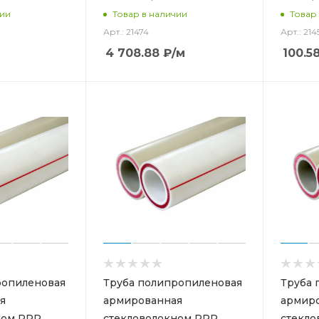
чии
Товар в наличии
Товар
Арт.: 21474
Арт.: 214
4 708.88
₽
/м
100.5
ропиленовая
Труба полипропиленовая
Труба 
я
армированная
армир
ном PPR
стекловолокном PPR
стекло