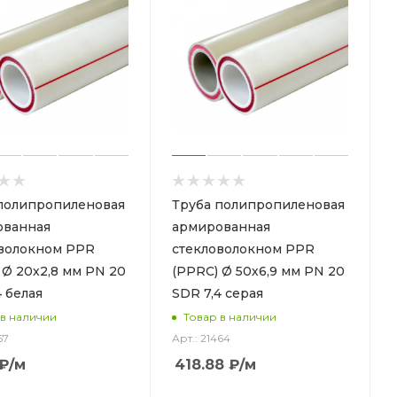
полипропиленовая
Труба полипропиленовая
ованная
армированная
волокном PPR
стекловолокном PPR
 Ø 20х2,8 мм PN 20
(PPRC) Ø 50х6,9 мм PN 20
4 белая
SDR 7,4 серая
 в наличии
Товар в наличии
57
Арт.: 21464
₽
/м
418.88
₽
/м