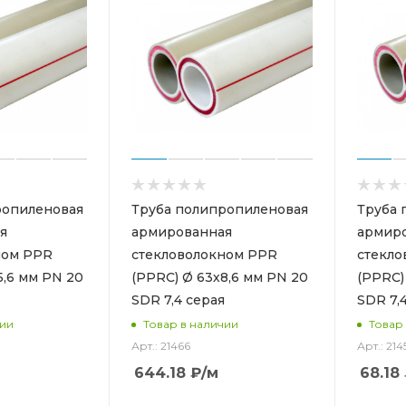
ропиленовая
Труба полипропиленовая
Труба 
я
армированная
армир
ном PPR
стекловолокном PPR
стекло
5,6 мм PN 20
(PPRC) Ø 63х8,6 мм PN 20
(PPRC)
SDR 7,4 серая
SDR 7,
чии
Товар в наличии
Товар
Арт.: 21466
Арт.: 214
644.18
₽
/м
68.18