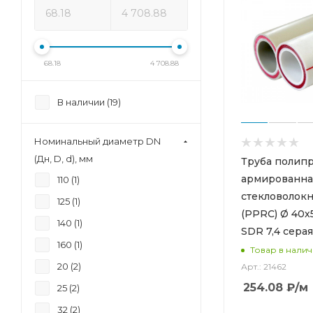
68.18
4 708.88
В наличии (
19
)
Номинальный диаметр DN
(Дн, D, d), мм
Труба полип
армированна
110 (
1
)
стекловолок
125 (
1
)
(PPRC) Ø 40х
140 (
1
)
SDR 7,4 серая
160 (
1
)
Товар в нали
20 (
2
)
Арт.: 21462
254.08
₽
/м
25 (
2
)
32 (
2
)