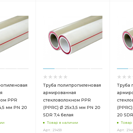
ропиленовая
Труба полипропиленовая
Труба 
я
армированная
армир
ном PPR
стекловолокном PPR
стекло
4,5 мм PN 20
(PPRC) Ø 25х3,5 мм PN 20
(PPRC)
SDR 7,4 белая
20 SDR
чии
Товар в наличии
Товар
Арт.: 21459
Арт.: 214