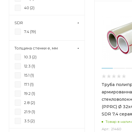
40 (
2
)
50 (
2
)
SDR
63 (
2
)
7.4 (
19
)
75 (
2
)
90 (
1
)
Толщина стенки e, мм
10.3 (
2
)
12.3 (
1
)
15.1 (
1
)
Труба полип
17.1 (
1
)
армированна
19.2 (
1
)
стекловолок
2.8 (
2
)
(PPRC) Ø 32х
21.9 (
1
)
SDR 7,4 серая
3.5 (
2
)
Товар в нали
Арт.: 21460
4.5 (
2
)