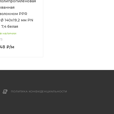
полипропиленовая
ованная
волокном PPR
 Ø 140х19,2 мм PN
 7,4 белая
 в наличии
73
.48
₽
/м
ПОЛИТИКА КОНФИДЕНЦИАЛЬНОСТИ