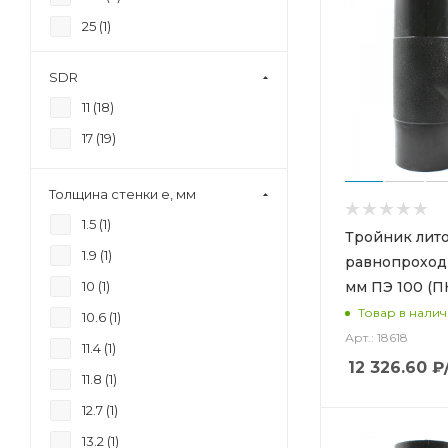
25 (
1
)
250 (
2
)
SDR
280 (
2
)
11 (
18
)
315 (
2
)
17 (
19
)
32 (
2
)
355 (
2
)
Толщина стенки e, мм
40 (
2
)
1.5 (
1
)
Тройник лит
400 (
2
)
1.9 (
1
)
равнопроход
50 (
2
)
мм ПЭ 100 (П
10 (
1
)
63 (
2
)
Товар в нали
10.6 (
1
)
75 (
2
)
Арт.: 18618
11.4 (
1
)
12 326.60
₽
90 (
2
)
11.8 (
1
)
12.7 (
1
)
13.2 (
1
)