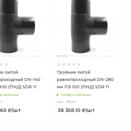
к литой
Тройник литой
проходный DN-140
равнопроходный DN-280
100 (ПНД) SDR 11
мм ПЭ 100 (ПНД) SDR 11
 в наличии
Товар в наличии
14
Арт.: 18626
.60
₽
/шт
38 358.10
₽
/шт