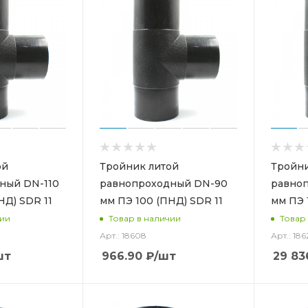
ой
Тройник литой
Тройни
ный DN-110
равнопроходный DN-90
равно
НД) SDR 11
мм ПЭ 100 (ПНД) SDR 11
мм ПЭ 
чии
Товар в наличии
Товар
Арт.: 18608
Арт.: 186
шт
966.90
₽
/шт
29 83