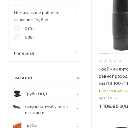
14.5 (
1
)
Номинальное рабочее
14.7 (
1
)
давление PN, бар
16.4 (
1
)
10 (
19
)
16.5 (
1
)
16 (
18
)
18.2 (
1
)
18.5 (
1
)
Материал
2.4 (
1
)
Тройник лит
2.9 (
2
)
равнопроход
20.5 (
1
)
КАТАЛОГ
мм ПЭ 100 (П
20.9 (
1
)
Товар в нали
Трубы ПНД
22.7 (
1
)
Арт.: 18610
23.5 (
1
)
1 106.60
₽
/
Чугунные трубы ВЧШГ
и фитинги
25.5 (
1
)
28.6 (
1
)
Трубы