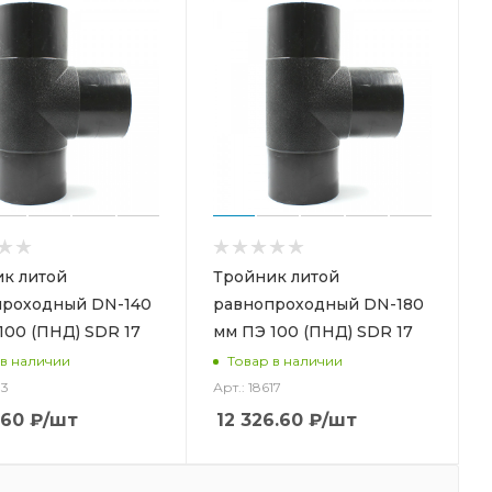
к литой
Тройник литой
проходный DN-140
равнопроходный DN-180
100 (ПНД) SDR 17
мм ПЭ 100 (ПНД) SDR 17
 в наличии
Товар в наличии
13
Арт.: 18617
.60
₽
/шт
12 326.60
₽
/шт