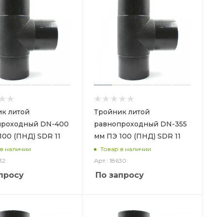
к литой
Тройник литой
проходный DN-400
равнопроходный DN-355
100 (ПНД) SDR 11
мм ПЭ 100 (ПНД) SDR 11
 в наличии
Товар в наличии
32
Арт.: 18630
просу
По запросу