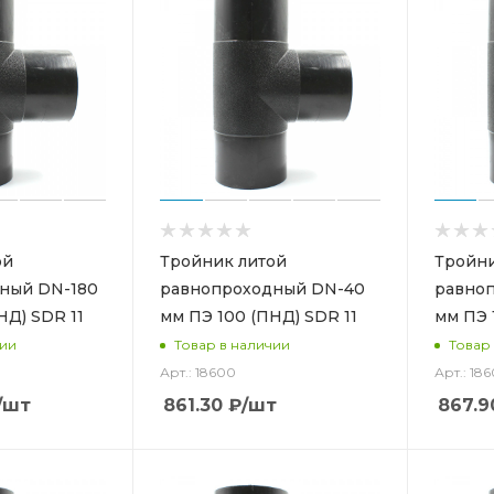
ой
Тройник литой
Тройни
ный DN-180
равнопроходный DN-40
равно
НД) SDR 11
мм ПЭ 100 (ПНД) SDR 11
мм ПЭ 
чии
Товар в наличии
Товар
Арт.: 18600
Арт.: 18
/шт
861.30
₽
/шт
867.9