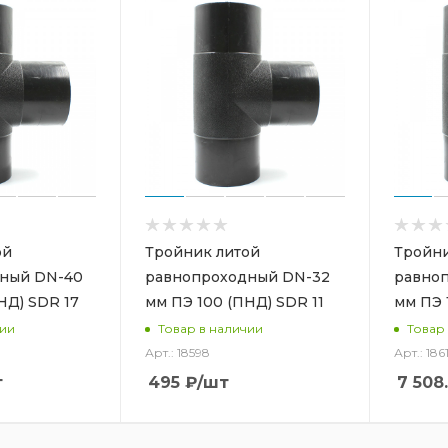
ой
Тройник литой
Тройни
ный DN-40
равнопроходный DN-32
равно
НД) SDR 17
мм ПЭ 100 (ПНД) SDR 11
мм ПЭ 
чии
Товар в наличии
Товар
Арт.: 18598
Арт.: 186
т
495
₽
/шт
7 508