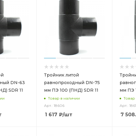
ой
Тройник литой
Тройни
ный DN-63
равнопроходный DN-75
равно
НД) SDR 11
мм ПЭ 100 (ПНД) SDR 11
мм ПЭ 
чии
Товар в наличии
Товар
Арт.: 18606
Арт.: 186
т
1 617
₽
/шт
7 508