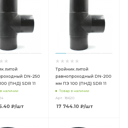
к литой
Тройник литой
проходный DN-250
равнопроходный DN-200
100 (ПНД) SDR 11
мм ПЭ 100 (ПНД) SDR 11
 в наличии
Товар в наличии
24
Арт.: 18620
6.40
₽
/шт
17 744.10
₽
/шт