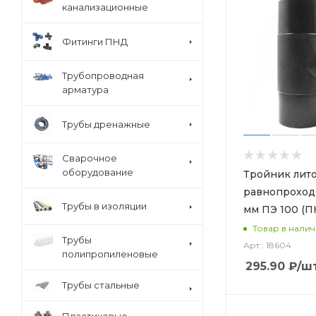
3.6 (
1
)
канализационные
3.7 (
1
)
Фитинги ПНД
32.3 (
1
)
36.4 (
1
)
Трубопроводная
арматура
4.4 (
1
)
4.5 (
1
)
Трубы дренажные
5.3 (
1
)
Сварочное
5.7 (
1
)
оборудование
Тройник лит
6.5 (
1
)
равнопроход
6.8 (
1
)
Трубы в изоляции
мм ПЭ 100 (П
7.4 (
1
)
Товар в нали
Трубы
Арт.: 18604
8.2 (
2
)
полипропиленовые
295.90
₽
/ш
9.4 (
1
)
Трубы стальные