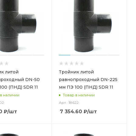
к литой
Тройник литой
проходный DN-50
равнопроходный DN-225
100 (ПНД) SDR 11
мм ПЭ 100 (ПНД) SDR 11
 в наличии
Товар в наличии
602
Арт.: 18622
0
₽
/шт
7 354.60
₽
/шт