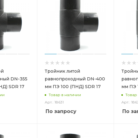
ой
Тройник литой
Тройни
ный DN-355
равнопроходный DN-400
равно
НД) SDR 17
мм ПЭ 100 (ПНД) SDR 17
мм ПЭ 
чии
Товар в наличии
Товар
Арт.: 18631
Арт.: 186
По запросу
По за