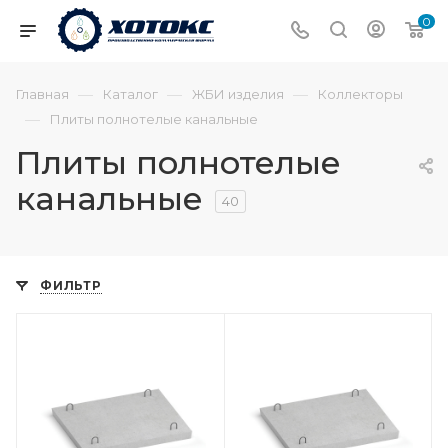
0
—
—
—
Главная
Каталог
ЖБИ изделия
Коллекторы
—
Плиты полнотелые канальные
Плиты полнотелые
канальные
40
ФИЛЬТР