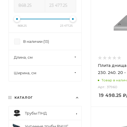
868.25
23 477.25
В наличии (
13
)
Длина, см
Плита днища
230. 240. 20 -
Ширина, см
Товар в нали
Арт.: 37960
19 498.25
₽
КАТАЛОГ
Трубы ПНД
Чугунные трубы ВЧШГ