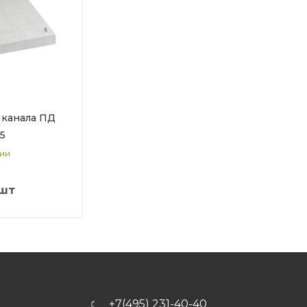
 канала ПД
15
чии
/шт
+7(495) 231-40-40