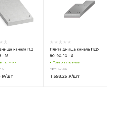
днища канала ПД
Плита днища канала ПДУ
8 - 15
80. 90. 10 - 6
 в наличии
Товар в наличии
948
Арт.: 37956
5
₽
/шт
1 558.25
₽
/шт