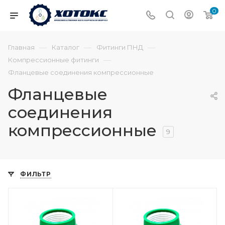
0
—
—
—
Главная
Каталог
Фитинги ПНД
—
Компрессионные фитинги
Фланцевые соединения компрессионные
Фланцевые
соединения
компрессионные
9
ФИЛЬТР