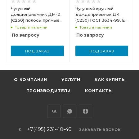
Чугунный
Чугунный круглый
дождеприемник ДМ-2
дождеприемник ДК
(С250) полосы прямые
(С250) ГОСТ 3634-99, EN
ГОСТ 3634-99
124
Товар в наличии
Товар в наличии
По запросу
По запросу
ПОД ЗАКАЗ
ПОД ЗАКАЗ
О КОМПАНИИ
УСЛУГИ
КАК КУПИТЬ
ПРОИЗВОДИТЕЛИ
КОНТАКТЫ
+7(495) 231-40-40
ЗАКАЗАТЬ ЗВОНОК