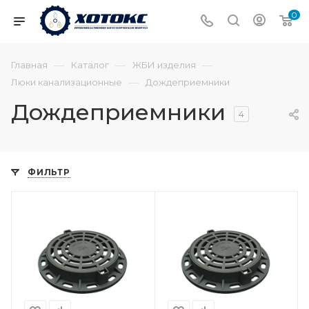
0
—
—
—
Главная
Каталог
ЖБИ изделия
—
Люки канализационные
Дождеприемники
Дождеприемники
4
ФИЛЬТР