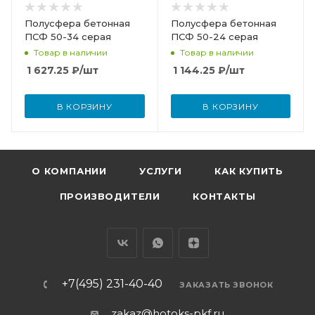
Полусфера бетонная
Полусфера бетонная
ПСФ 50-34 серая
ПСФ 50-24 серая
Товар в наличии
Товар в наличии
1 627.25
₽
/шт
1 144.25
₽
/шт
В КОРЗИНУ
В КОРЗИНУ
О КОМПАНИИ
УСЛУГИ
КАК КУПИТЬ
ПРОИЗВОДИТЕЛИ
КОНТАКТЫ
+7(495) 231-40-40
ЗАКАЗАТЬ ЗВОНОК
zakaz@hotoks-pkf.ru