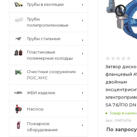
Трубы в изоляции
Трубы
полипропиленовые
Трубы стальные
Пластиковые
полимерные колодцы
Затвор диск
Очистные сооружения
фланцевый AV
ЛОС, КНС
двойным
эксцентриси
ЖБИ изделия
электроприв
SA 7.6/F10 DN
Насосы
Товар в нали
Арт.: PKF14114
Пожарное
По запросу
оборудование