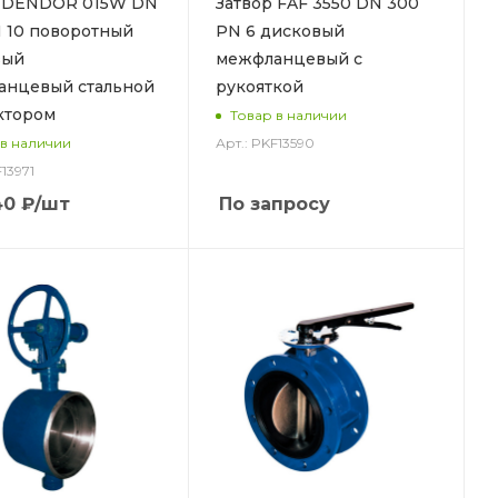
р DENDOR 015W DN
Затвор FAF 3550 DN 300
 10 поворотный
PN 6 дисковый
вый
межфланцевый с
анцевый стальной
рукояткой
ктором
Товар в наличии
Арт.: PKF13590
 в наличии
F13971
40
₽
/шт
По запросу