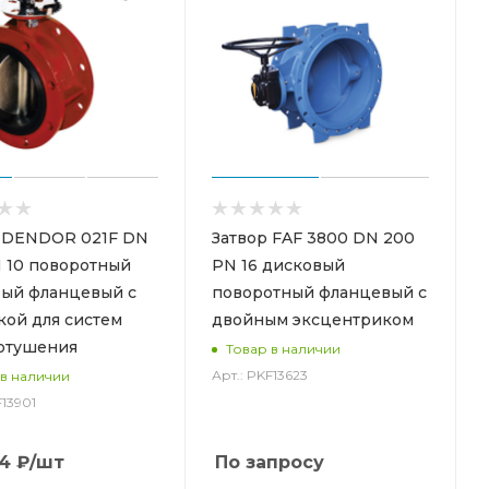
 DENDOR 021F DN
Затвор FAF 3800 DN 200
 10 поворотный
PN 16 дисковый
ый фланцевый с
поворотный фланцевый с
кой для систем
двойным эксцентриком
отушения
Товар в наличии
Арт.: PKF13623
 в наличии
F13901
4
₽
/шт
По запросу