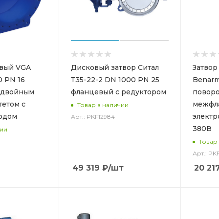
овый VGA
Дисковый затвор Ситал
Затвор
0 PN 16
Т35-22-2 DN 1000 PN 25
Benarm
 двойным
фланцевый с редуктором
повор
тетом с
межфл
Товар в наличии
одом
электр
Арт.: PKF12984
380В
чии
Товар
Арт.: PK
49 319
₽
/шт
20 21