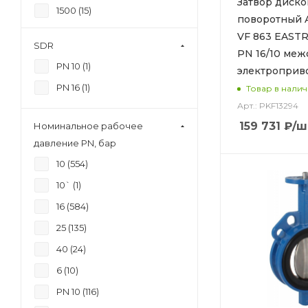
Затвор диск
1500 (
15
)
поворотный 
1600 (
34
)
VF 863 EAST
SDR
PN 16/10 ме
1800 (
25
)
PN 10 (
1
)
электроприв
200 (
192
)
PN 16 (
1
)
Товар в нали
2000 (
21
)
Арт.: PKF13294
2200 (
6
)
159 731
₽
/ш
Номинальное рабочее
2400 (
3
)
давление PN, бар
25 (
5
)
10 (
554
)
250 (
178
)
10` (
1
)
2600 (
1
)
16 (
584
)
2800 (
1
)
25 (
135
)
300 (
190
)
40 (
24
)
32 (
34
)
6 (
10
)
350 (
117
)
PN 10 (
116
)