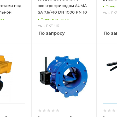
тетами под
электроприводом AUMA
Товар
альной
SA 7.6/F10 DN 1000 PN 10
Арт.: PK
чии
Товар в наличии
Арт.: PKF14117
По запросу
По за