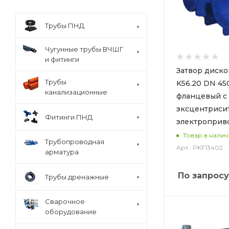
VAG (
58
)
VGA (
238
)
Трубы ПНД
Рашворк (
117
)
Чугунные трубы ВЧШГ
Ситал (
52
)
и фитинги
ЭНЭКОС (
160
)
Затвор диск
Трубы
K56.20 DN 45
канализационные
фланцевый с
эксцентриси
Фитинги ПНД
электроприв
Товар в нали
Трубопроводная
Арт.: PKF13402
арматура
По запросу
Трубы дренажные
Сварочное
оборудование