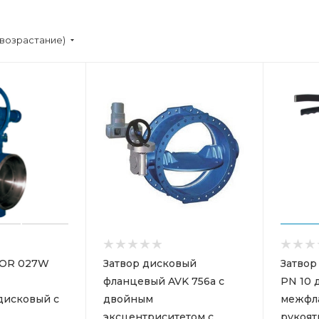
(возрастание)
DOR 027W
Затвор дисковый
Затвор
фланцевый AVK 756a с
PN 10 
дисковый с
двойным
межфл
эксцентриситетом с
рукоят