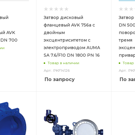
овый
Затвор дисковый
Затво
фланцевый AVK 756a с
DN 500
ый AVK
двойным
поворо
 DN 700
эксцентриситетом с
тремя
электроприводом AUMA
эксцен
чии
SA 7.6/F10 DN 1800 PN 16
привар
Товар в наличии
Товар
Арт.: PKF14126
Арт.: PK
По запросу
По за