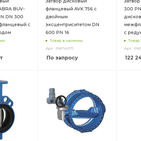
овый
Затвор дисковый
Затво
ABRA BUV-
фланцевый AVK 756 с
300 PN
RN DN 300
двойным
диско
жфланцевый с
эксцентриситетом DN
межфл
одом
600 PN 16
с реду
чии
Товар в наличии
Товар
Арт.: PKF14071
Арт.: PK
т
По запросу
122 2