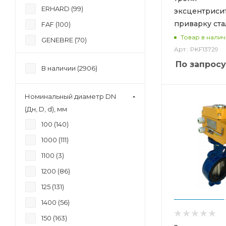
ERHARD (
99
)
эксцентриси
приварку ст
FAF (
100
)
Товар в нали
GENEBRE (
70
)
Арт.: PKF13729
HAWLE (
31
)
По запросу
В наличии (
2906
)
JAFAR (
25
)
Kvant (
393
)
Номинальный диаметр DN
PAM Saint-Gobain (
220
)
(Дн, D, d), мм
VAG (
58
)
100 (
140
)
VGA (
238
)
1000 (
111
)
Рашворк (
117
)
1100 (
3
)
Ситал (
52
)
1200 (
86
)
ЭНЭКОС (
160
)
125 (
131
)
1400 (
56
)
150 (
163
)