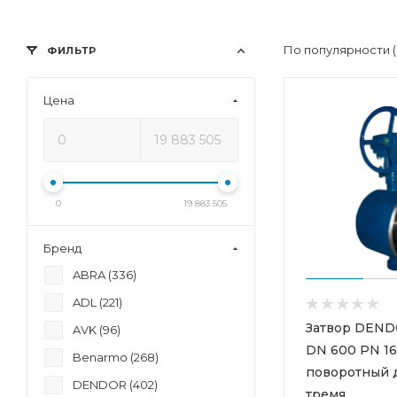
По популярности 
ФИЛЬТР
Цена
0
19 883 505
Бренд
ABRA (
336
)
ADL (
221
)
Затвор DEN
AVK (
96
)
DN 600 PN 16
Benarmo (
268
)
поворотный 
DENDOR (
402
)
тремя