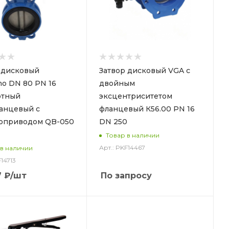
 дисковый
Затвор дисковый VGA с
o DN 80 PN 16
двойным
отный
эксцентриситетом
анцевый с
фланцевый К56.00 PN 16
оприводом QB-050
DN 250
Товар в наличии
Арт.: PKF14467
 в наличии
F14713
7
₽
/шт
По запросу