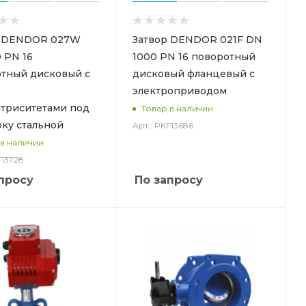
р DENDOR 027W
Затвор DENDOR 021F DN
 PN 16
1000 PN 16 поворотный
тный дисковый с
дисковый фланцевый с
электроприводом
триситетами под
Товар в наличии
ку стальной
Арт.: PKF13686
 в наличии
F13728
просу
По запросу