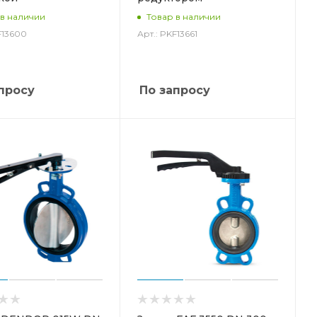
 в наличии
Товар в наличии
F13600
Арт.: PKF13661
просу
По запросу