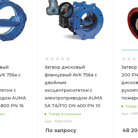
овый
Затвор дисковый
Затвор
K 756a с
фланцевый AVK 756a с
200 PN
двойным
дисков
тетом с
эксцентриситетом с
рукоят
одом AUMA
электроприводом AUMA
пожар
 800 PN 16
SA 7.6/F10 DN 400 PN 10
Товар
Арт.: PK
чии
Товар в наличии
Арт.: PKF14103
По запросу
48 20