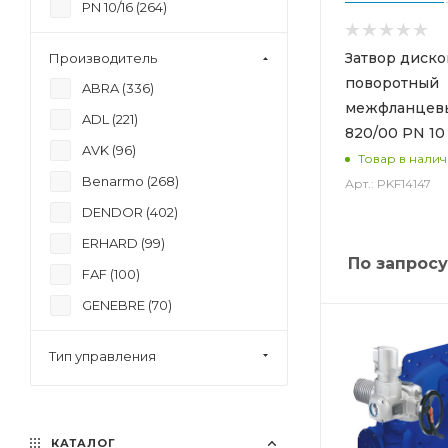
40 (
74
)
PN 10/16 (
264
)
400 (
142
)
PN 16 (
459
)
Затвор диск
Производитель
450 (
97
)
PN 25 (
145
)
поворотный
ABRA (
336
)
50 (
135
)
Ру 10 (
104
)
межфланцев
ADL (
221
)
500 (
143
)
Ру 16 (
424
)
820/00 PN 10
AVK (
96
)
600 (
139
)
Товар в нали
Ру 25 (
22
)
Benarmo (
268
)
Арт.: PKF14147
65 (
135
)
DENDOR (
402
)
700 (
120
)
ERHARD (
99
)
750 (
1
)
По запросу
FAF (
100
)
80 (
142
)
GENEBRE (
70
)
800 (
104
)
Hawle (
31
)
900 (
98
)
Тип управления
Jafar (
25
)
Kvant (
393
)
PAM Saint-Gobain (
220
)
КАТАЛОГ