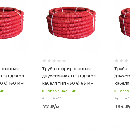
рованная
Труба гофрированная
Труба 
ПНД для эл.
двухстенная ПНД для эл.
двухст
50 Ø 160 мм
кабеля тип 450 Ø 63 мм
кабеля
чии
Товар в наличии
Товар
Арт.: 14327
Арт.: 143
72
₽
/м
184
₽