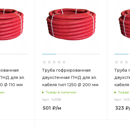
рованная
Труба гофрированная
Труба 
ПНД для эл.
двухстенная ПНД для эл.
двухст
0 Ø 110 мм
кабеля тип 1250 Ø 200 мм
кабеля
чии
Товар в наличии
Товар
Арт.: 14338
Арт.: 143
501
₽
/м
323
₽