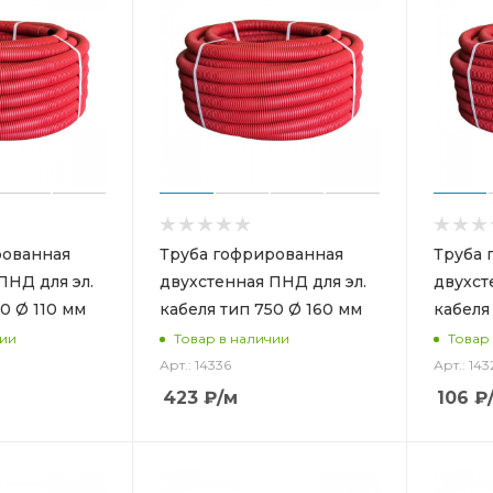
рованная
Труба гофрированная
Труба 
ПНД для эл.
двухстенная ПНД для эл.
двухст
0 Ø 110 мм
кабеля тип 750 Ø 160 мм
кабеля
чии
Товар в наличии
Товар
Арт.: 14336
Арт.: 143
423
₽
/м
106
₽