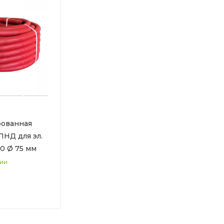
рованная
ПНД для эл.
50 Ø 75 мм
чии