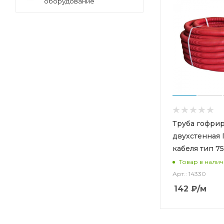
оборудование
Труба гофри
двухстенная 
кабеля тип 7
Товар в нали
Арт.: 14330
142
₽
/м