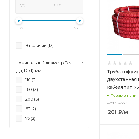
72
539
В наличии (
13
)
Номинальный диаметр DN
(Дн, D, d), мм
Труба гофри
двухстенная 
110 (
3
)
кабеля тип 75
160 (
3
)
Товар в нали
200 (
3
)
Арт.: 14333
63 (
2
)
201
₽
/м
75 (
2
)