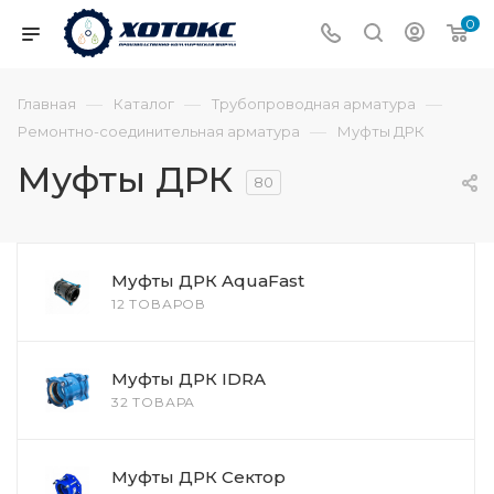
0
—
—
—
Главная
Каталог
Трубопроводная арматура
—
Ремонтно-соединительная арматура
Муфты ДРК
Муфты ДРК
80
Муфты ДРК AquaFast
12 ТОВАРОВ
Муфты ДРК IDRA
32 ТОВАРА
Муфты ДРК Сектор