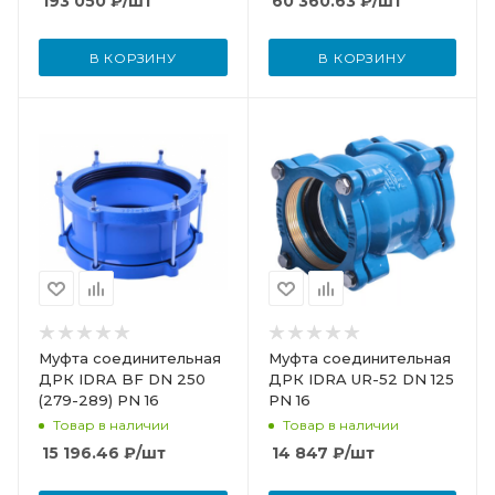
193 050
₽
/шт
60 360.63
₽
/шт
В КОРЗИНУ
В КОРЗИНУ
Муфта соединительная
Муфта соединительная
ДРК IDRA BF DN 250
ДРК IDRA UR-52 DN 125
(279-289) PN 16
PN 16
Товар в наличии
Товар в наличии
15 196.46
₽
/шт
14 847
₽
/шт