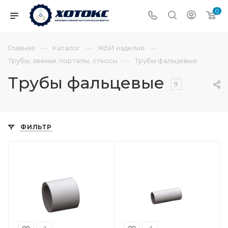
0
—
—
—
Главная
Каталог
ЖБИ изделия
—
Трубы, звенья, порталы, откосы
Трубы фальцевые
Трубы фальцевые
9
ФИЛЬТР