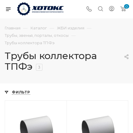
0
—
—
—
Главная
Каталог
ЖБИ изделия
—
Трубы, звенья, порталы, откосы
Трубы коллектора ТПФэ
Трубы коллектора
ТПФэ
3
ФИЛЬТР