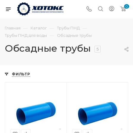
0
—
—
—
Главная
Каталог
Трубы ПНД
—
Трубы ПНД для воды
Обсадные трубы
Обсадные трубы
5
ФИЛЬТР