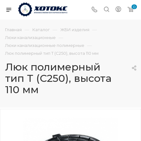
0
—
—
—
Главная
Каталог
ЖБИ изделия
—
Люки канализационные
—
Люки канализационные полимерные
Люк полимерный тип Т (С250), высота 110 мм
Люк полимерный
тип Т (С250), высота
110 мм