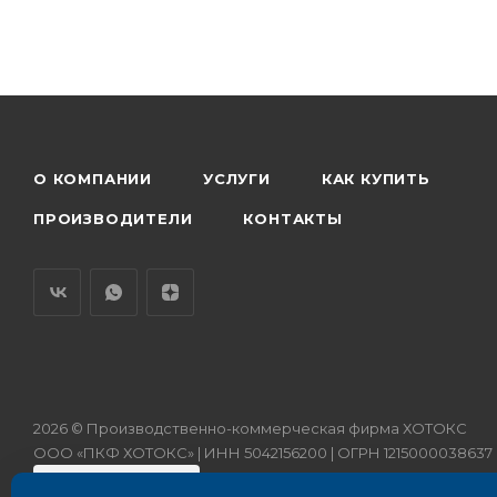
О КОМПАНИИ
УСЛУГИ
КАК КУПИТЬ
ПРОИЗВОДИТЕЛИ
КОНТАКТЫ
2026 © Производственно-коммерческая фирма ХОТОКС
ООО «ПКФ ХОТОКС» | ИНН 5042156200 | ОГРН 1215000038637