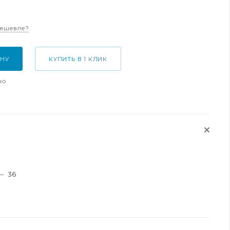
дешевле?
ИНУ
КУПИТЬ В 1 КЛИК
но
—
36