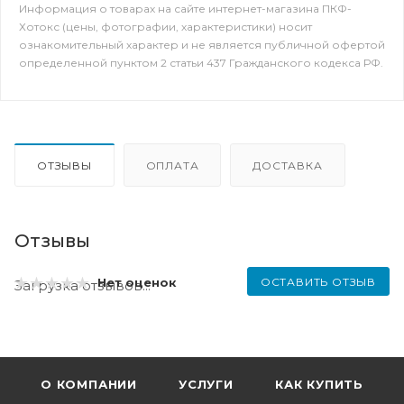
Информация о товарах на сайте интернет-магазина ПКФ-
Хотокс (цены, фотографии, характеристики) носит
ознакомительный характер и не является публичной офертой
определенной пунктом 2 статьи 437 Гражданского кодекса РФ.
ОТЗЫВЫ
ОПЛАТА
ДОСТАВКА
Отзывы
ОСТАВИТЬ ОТЗЫВ
Нет оценок
Загрузка отзывов...
О КОМПАНИИ
УСЛУГИ
КАК КУПИТЬ