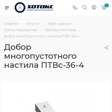
0
—
—
—
Главная
Каталог
ЖБИ изделия
—
—
Плиты перекрытия
Доборы настилов
Добор многопустотного настила ПТВс-36-4
Добор
многопустотного
настила ПТВс-36-4