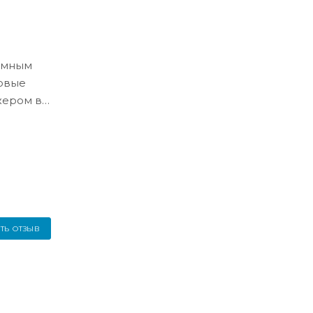
ёмным
ловые
жером в
ТЬ ОТЗЫВ