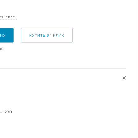
дешевле?
ИНУ
КУПИТЬ В 1 КЛИК
но
—
290