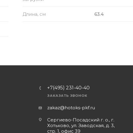
Длина, см
63.4
+7(495) 231-40-40
ЗАКАЗАТЬ ЗВОНОК
zakaz@hotoks-pkf.ru
Сергиево-Посадский г. о., г.
Хотьково, ул. Заводская, д. 3,
стр. 1, офис 39