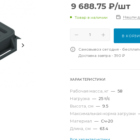
9 688.75
₽
/шт
Нашли 
Товар в наличии
В КОРЗ
Самовывоз сегодня - бесплат
Доставка завтра - 390 ₽
ХАРАКТЕРИСТИКИ
Рабочая масса, кг
—
58
Нагрузка
—
25 т/с
Высота, см
—
9.5
Максимальная норма загрузки
Материал
—
Сч-20
Длина, см
—
63.4
Все характеристики