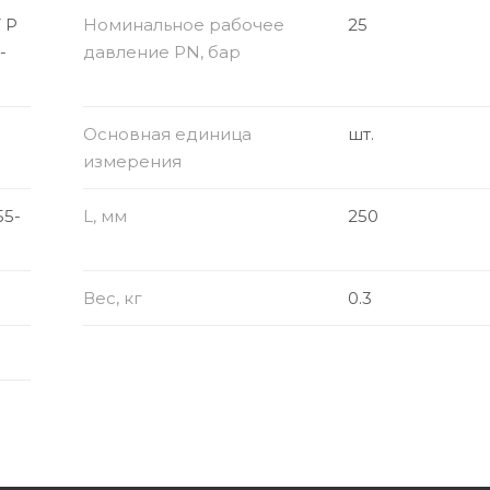
 Р
Номинальное рабочее
25
-
давление PN, бар
Основная единица
шт.
измерения
55-
L, мм
250
Вес, кг
0.3