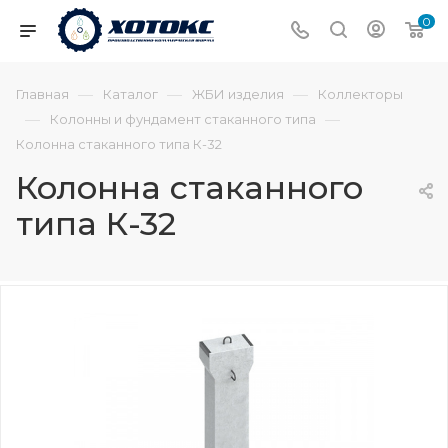
0
—
—
—
Главная
Каталог
ЖБИ изделия
Коллекторы
—
—
Колонны и фундамент стаканного типа
Колонна стаканного типа К-32
Колонна стаканного
типа К-32