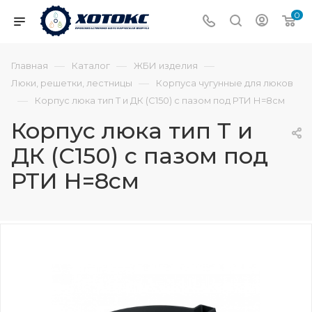
0
—
—
—
Главная
Каталог
ЖБИ изделия
—
Люки, решетки, лестницы
Корпуса чугунные для люков
—
Корпус люка тип Т и ДК (С150) с пазом под РТИ Н=8см
Корпус люка тип Т и
ДК (С150) с пазом под
РТИ Н=8см