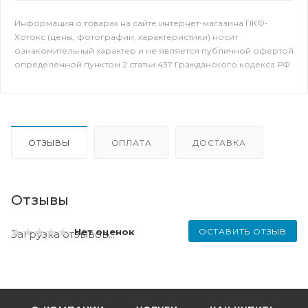
Информация о товарах на сайте интернет-магазина ПКФ-
Хотокс (цены, фотографии, характеристики) носит
ознакомительный характер и не является публичной офертой
определенной пунктом 2 статьи 437 Гражданского кодекса РФ.
ОТЗЫВЫ
ОПЛАТА
ДОСТАВКА
Отзывы
ОСТАВИТЬ ОТЗЫВ
Нет оценок
Загрузка отзывов...