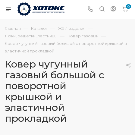
0
—
—
—
Главная
Каталог
ЖБИ изделия
—
—
Люки, решетки, лестницы
Ковер газовый
Ковер чугунный газовый большой с поворотной крышкой и
эластичной прокладкой
Ковер чугунный
газовый большой с
поворотной
крышкой и
эластичной
прокладкой