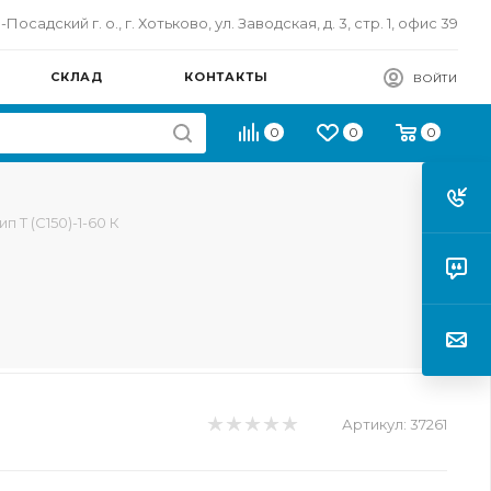
осадский г. о., г. Хотьково, ул. Заводская, д. 3, стр. 1, офис 39
СКЛАД
КОНТАКТЫ
ВОЙТИ
0
0
0
п Т (С150)-1-60 К
Артикул:
37261