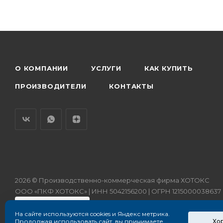
О КОМПАНИИ
УСЛУГИ
КАК КУПИТЬ
ПРОИЗВОДИТЕЛИ
КОНТАКТЫ
2026 © Производственно-коммерческая фирма ХОТОКС
ООО «ПКФ ХОТОКС» | ИНН 5042156200 | ОГРН 1215000038637
На сайте используются cookies и Яндекс метрика.
Хо
Продолжая использовать сайт, вы принимаете