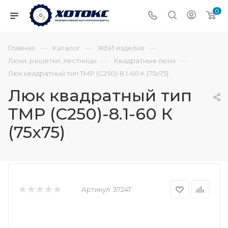
0
—
—
—
Главная
Каталог
ЖБИ изделия
—
—
Люки, решетки, лестницы
Квадратные люки
Люк квадратный тип ТМР (С250)-8.1-60 К (75х75)
Люк квадратный тип
ТМР (С250)-8.1-60 К
(75х75)
Артикул:
37247