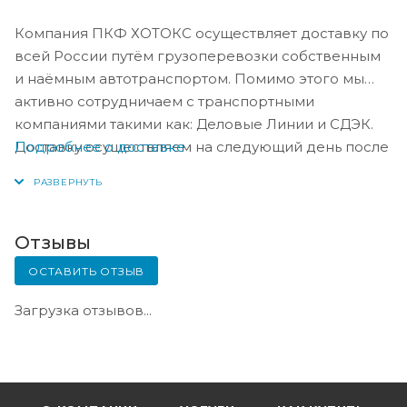
Компания ПКФ ХОТОКС осуществляет доставку по
всей России путём грузоперевозки собственным
и наёмным автотранспортом. Помимо этого мы
активно сотрудничаем с транспортными
компаниями такими как: Деловые Линии и СДЭК.
Подробнее о доставке
Доставку осуществляем на следующий день после
оплаты, либо по согласованию с менеджером в
день оплаты.
Отзывы
ОСТАВИТЬ ОТЗЫВ
Загрузка отзывов...