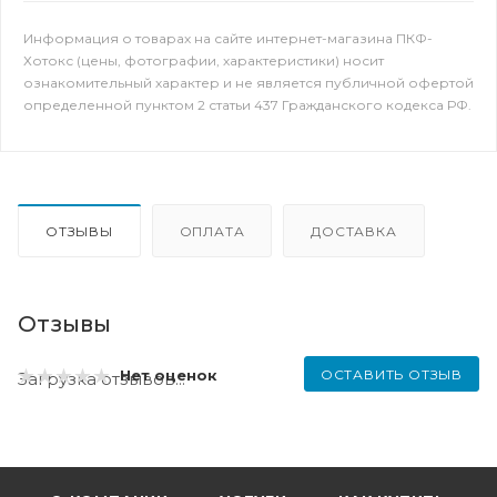
Информация о товарах на сайте интернет-магазина ПКФ-
Хотокс (цены, фотографии, характеристики) носит
ознакомительный характер и не является публичной офертой
определенной пунктом 2 статьи 437 Гражданского кодекса РФ.
ОТЗЫВЫ
ОПЛАТА
ДОСТАВКА
Отзывы
ОСТАВИТЬ ОТЗЫВ
Нет оценок
Загрузка отзывов...