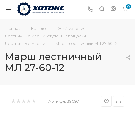
0
—
—
—
Главная
Каталог
ЖБИ изделия
—
Лестничные марши, ступени, площадки
—
Лестничные марши
Марш лестничный МЛ 27-60-12
Марш лестничный
МЛ 27-60-12
Артикул:
39097