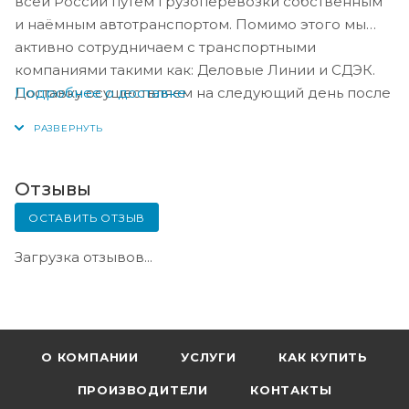
всей России путём грузоперевозки собственным
и наёмным автотранспортом. Помимо этого мы
активно сотрудничаем с транспортными
компаниями такими как: Деловые Линии и СДЭК.
Подробнее о доставке
Доставку осуществляем на следующий день после
оплаты, либо по согласованию с менеджером в
день оплаты.
Отзывы
ОСТАВИТЬ ОТЗЫВ
Загрузка отзывов...
О КОМПАНИИ
УСЛУГИ
КАК КУПИТЬ
ПРОИЗВОДИТЕЛИ
КОНТАКТЫ