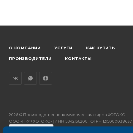
О КОМПАНИИ
УСЛУГИ
КАК КУПИТЬ
ПРОИЗВОДИТЕЛИ
КОНТАКТЫ
2026 © Производственно-коммерческая фирма ХОТОКС
ООО «ПКФ ХОТОКС» | ИНН 5042156200 | ОГРН 1215000038637