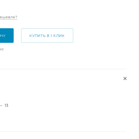
дешевле?
ИНУ
КУПИТЬ В 1 КЛИК
но
—
13