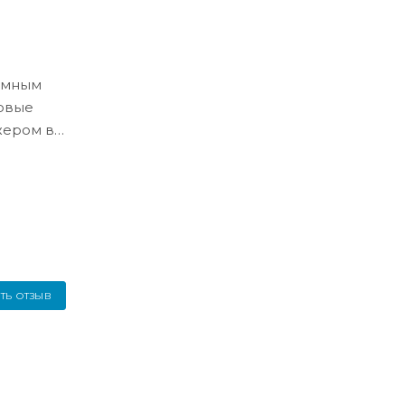
ёмным
ловые
жером в
ТЬ ОТЗЫВ