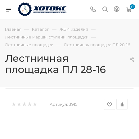
0
—
—
—
Главная
Каталог
ЖБИ изделия
—
Лестничные марши, ступени, площадки
—
Лестничные площадки
Лестничная площадка ПЛ 28-16
Лестничная
площадка ПЛ 28-16
Артикул:
39151