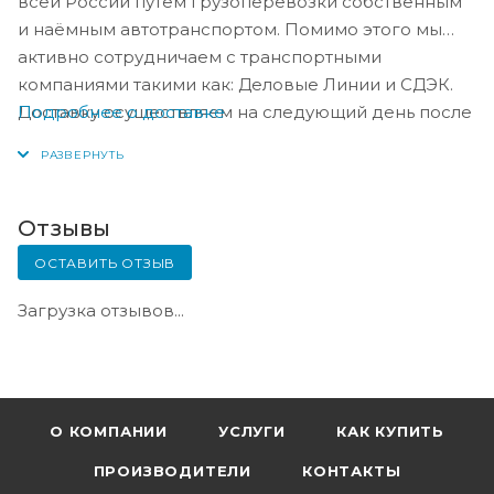
всей России путём грузоперевозки собственным
и наёмным автотранспортом. Помимо этого мы
активно сотрудничаем с транспортными
компаниями такими как: Деловые Линии и СДЭК.
Подробнее о доставке
Доставку осуществляем на следующий день после
оплаты, либо по согласованию с менеджером в
день оплаты.
Отзывы
ОСТАВИТЬ ОТЗЫВ
Загрузка отзывов...
О КОМПАНИИ
УСЛУГИ
КАК КУПИТЬ
ПРОИЗВОДИТЕЛИ
КОНТАКТЫ