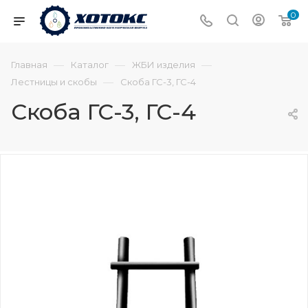
0
—
—
—
Главная
Каталог
ЖБИ изделия
—
Лестницы и скобы
Скоба ГС-3, ГС-4
Скоба ГС-3, ГС-4