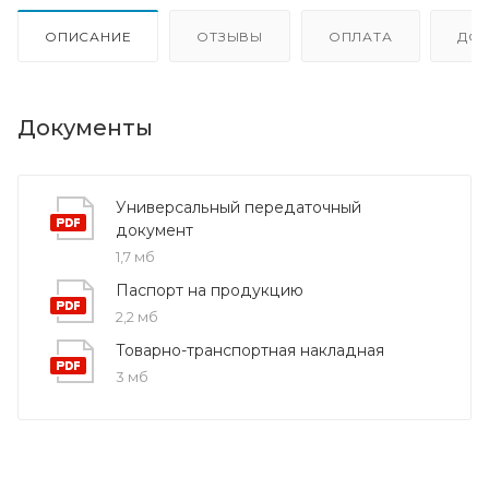
ОПИСАНИЕ
ОТЗЫВЫ
ОПЛАТА
ДО
Документы
Универсальный передаточный
документ
1,7 мб
Паспорт на продукцию
2,2 мб
Товарно-транспортная накладная
3 мб