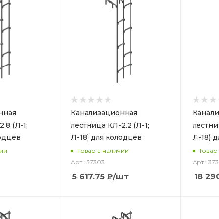
нная
Канализационная
Канали
.8 (Л-1;
лестница КЛ-2.2 (Л-1;
лестниц
лодцев
Л-18) для колодцев
Л-18) 
чии
Товар в наличии
Товар
Арт.: 37303
Арт.: 373
5 617.75
₽
/шт
18 29