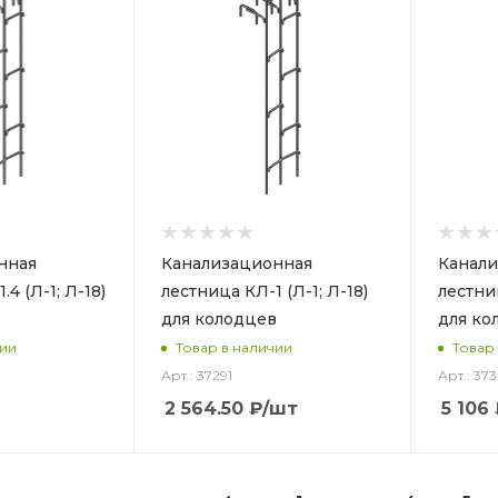
нная
Канализационная
Канали
4 (Л-1; Л-18)
лестница КЛ-1 (Л-1; Л-18)
лестниц
в
для колодцев
для ко
чии
Товар в наличии
Товар
Арт.: 37291
Арт.: 373
2 564.50
₽
/шт
5 106