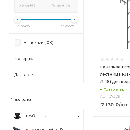
2 564.50
29 698.75
В наличии (
108
)
Материал
Канализацио
лестница КЛ-2
Длина, см
Л-18) для ко
Товар в нали
Арт.: 37309
КАТАЛОГ
7 130
₽
/шт
Трубы ПНД
Чугунные трубы ВЧШГ