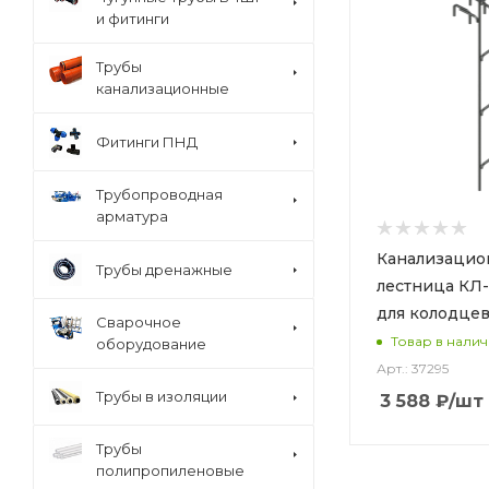
и фитинги
Трубы
канализационные
Фитинги ПНД
Трубопроводная
арматура
Канализацио
Трубы дренажные
лестница КЛ-1.
для колодце
Сварочное
Товар в нали
оборудование
Арт.: 37295
Трубы в изоляции
3 588
₽
/шт
Трубы
полипропиленовые