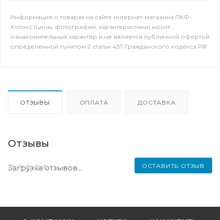
Информация о товарах на сайте интернет-магазина ПКФ-
Хотокс (цены, фотографии, характеристики) носит
ознакомительный характер и не является публичной офертой
определенной пунктом 2 статьи 437 Гражданского кодекса РФ.
ОТЗЫВЫ
ОПЛАТА
ДОСТАВКА
Отзывы
ОСТАВИТЬ ОТЗЫВ
Загрузка отзывов...