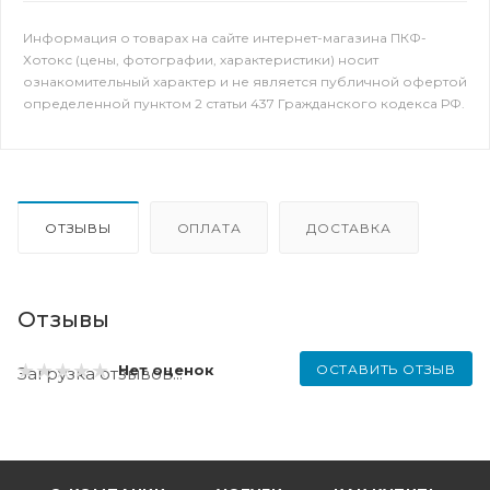
Информация о товарах на сайте интернет-магазина ПКФ-
Хотокс (цены, фотографии, характеристики) носит
ознакомительный характер и не является публичной офертой
определенной пунктом 2 статьи 437 Гражданского кодекса РФ.
ОТЗЫВЫ
ОПЛАТА
ДОСТАВКА
Отзывы
ОСТАВИТЬ ОТЗЫВ
Нет оценок
Загрузка отзывов...