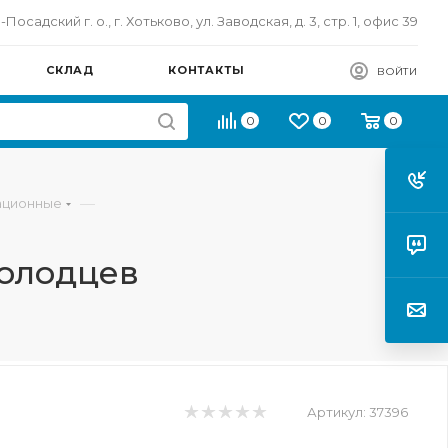
осадский г. о., г. Хотьково, ул. Заводская, д. 3, стр. 1, офис 39
СКЛАД
КОНТАКТЫ
ВОЙТИ
0
0
0
—
ационные
колодцев
Артикул:
37396