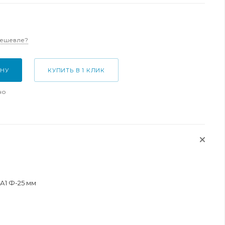
дешевле?
ИНУ
КУПИТЬ В 1 КЛИК
но
А1 Ф-25 мм