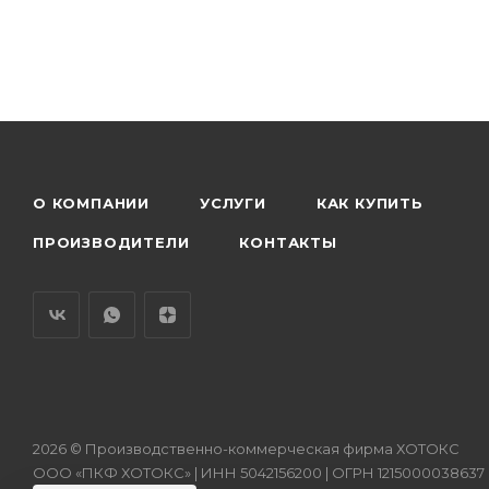
О КОМПАНИИ
УСЛУГИ
КАК КУПИТЬ
ПРОИЗВОДИТЕЛИ
КОНТАКТЫ
2026 © Производственно-коммерческая фирма ХОТОКС
ООО «ПКФ ХОТОКС» | ИНН 5042156200 | ОГРН 1215000038637