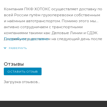
Компания ПКФ ХОТОКС осуществляет доставку по
всей России путём грузоперевозки собственным
и наёмным автотранспортом. Помимо этого мы
активно сотрудничаем с транспортными
компаниями такими как: Деловые Линии и СДЭК.
Подробнее о доставке
Доставку осуществляем на следующий день после
оплаты, либо по согласованию с менеджером в
день оплаты.
Отзывы
ОСТАВИТЬ ОТЗЫВ
Загрузка отзывов...