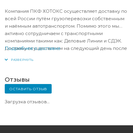
Компания ПКФ ХОТОКС осуществляет доставку по
всей России путём грузоперевозки собственным
и наёмным автотранспортом. Помимо этого мы
активно сотрудничаем с транспортными
компаниями такими как: Деловые Линии и СДЭК.
Подробнее о доставке
Доставку осуществляем на следующий день после
оплаты, либо по согласованию с менеджером в
день оплаты.
Отзывы
ОСТАВИТЬ ОТЗЫВ
Загрузка отзывов...