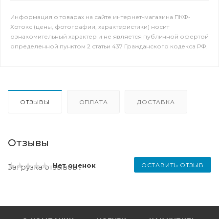
Информация о товарах на сайте интернет-магазина ПКФ-
Хотокс (цены, фотографии, характеристики) носит
ознакомительный характер и не является публичной офертой
определенной пунктом 2 статьи 437 Гражданского кодекса РФ.
ОТЗЫВЫ
ОПЛАТА
ДОСТАВКА
Отзывы
ОСТАВИТЬ ОТЗЫВ
Нет оценок
Загрузка отзывов...