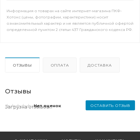
Информация о товарах на сайте интернет-магазина ПКФ-
Хотокс (цены, фотографии, характеристики) носит
ознакомительный характер и не является публичной офертой
определенной пунктом 2 статьи 437 Гражданского кодекса РФ.
ОТЗЫВЫ
ОПЛАТА
ДОСТАВКА
Отзывы
ОСТАВИТЬ ОТЗЫВ
Нет оценок
Загрузка отзывов...