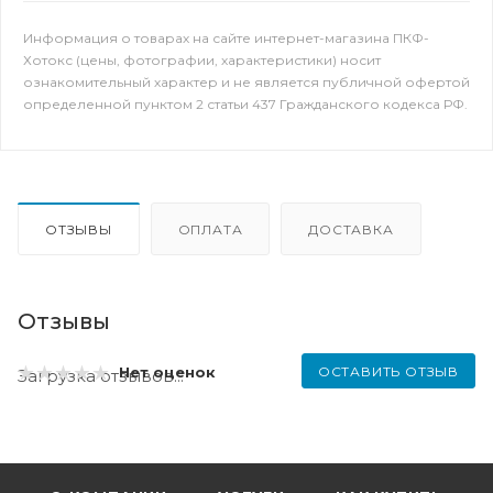
Информация о товарах на сайте интернет-магазина ПКФ-
Хотокс (цены, фотографии, характеристики) носит
ознакомительный характер и не является публичной офертой
определенной пунктом 2 статьи 437 Гражданского кодекса РФ.
ОТЗЫВЫ
ОПЛАТА
ДОСТАВКА
Отзывы
ОСТАВИТЬ ОТЗЫВ
Нет оценок
Загрузка отзывов...