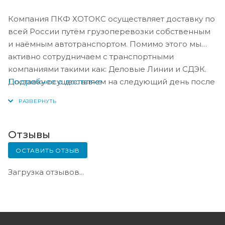
Компания ПКФ ХОТОКС осуществляет доставку по
всей России путём грузоперевозки собственным
и наёмным автотранспортом. Помимо этого мы
активно сотрудничаем с транспортными
компаниями такими как: Деловые Линии и СДЭК.
Подробнее о доставке
Доставку осуществляем на следующий день после
оплаты, либо по согласованию с менеджером в
день оплаты.
Отзывы
ОСТАВИТЬ ОТЗЫВ
Загрузка отзывов...