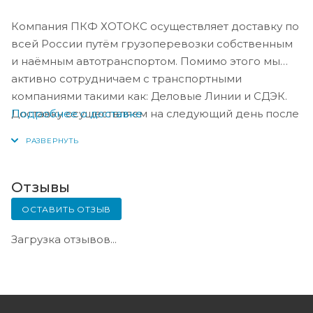
Компания ПКФ ХОТОКС осуществляет доставку по
всей России путём грузоперевозки собственным
и наёмным автотранспортом. Помимо этого мы
активно сотрудничаем с транспортными
компаниями такими как: Деловые Линии и СДЭК.
Подробнее о доставке
Доставку осуществляем на следующий день после
оплаты, либо по согласованию с менеджером в
день оплаты.
Отзывы
ОСТАВИТЬ ОТЗЫВ
Загрузка отзывов...