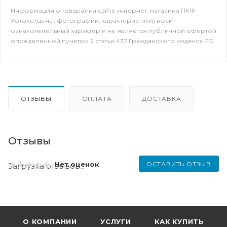
Информация о товарах на сайте интернет-магазина ПКФ-
Хотокс (цены, фотографии, характеристики) носит
ознакомительный характер и не является публичной офертой
определенной пунктом 2 статьи 437 Гражданского кодекса РФ.
ОТЗЫВЫ
ОПЛАТА
ДОСТАВКА
Отзывы
ОСТАВИТЬ ОТЗЫВ
Нет оценок
Загрузка отзывов...
О КОМПАНИИ
УСЛУГИ
КАК КУПИТЬ